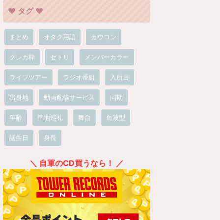
❤︎ タグ ❤︎
まとめ
オタク用語
カウコン
クレカ枠
セトリ
メンバーカラー
ライブツアー
ラジオ番組
入所日
出身地
動画配信サービス
同期
年齢
聖地巡礼
舞台
血液型
誕生日
身長
＼ 自軍のCD買うなら！ ／