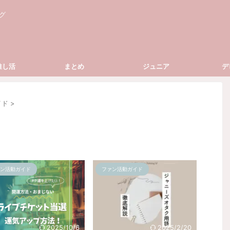
グ
推し活
まとめ
ジュニア
デ
イド
>
ン活動ガイド
ファン活動ガイド
2025/10/6
2025/2/20