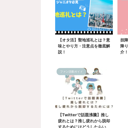
2025/2/19
【オタ活】聖地巡礼とは？意
担
味とやり方・注意点を徹底解
降
説！
介
ファン活動ガイド
2025/2/20
【Twitterで話題沸騰】推し
疲れとは？推し疲れから脱却
するためにはどうしたらい