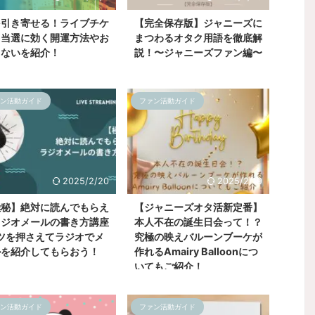
を引き寄せる！ライブチケ
【完全保存版】ジャニーズに
ト当選に効く開運方法やお
まつわるオタク用語を徹底解
じないを紹介！
説！〜ジャニーズファン編〜
ン活動ガイド
ファン活動ガイド
2025/2/20
2025/2/19
極秘】絶対に読んでもらえ
【ジャニーズオタ活新定番】
ラジオメールの書き方講座
本人不在の誕生日会って！？
ツを押さえてラジオでメ
究極の映えバルーンブーケが
ルを紹介してもらおう！
作れるAmairy Balloonにつ
いてもご紹介！
ン活動ガイド
ファン活動ガイド