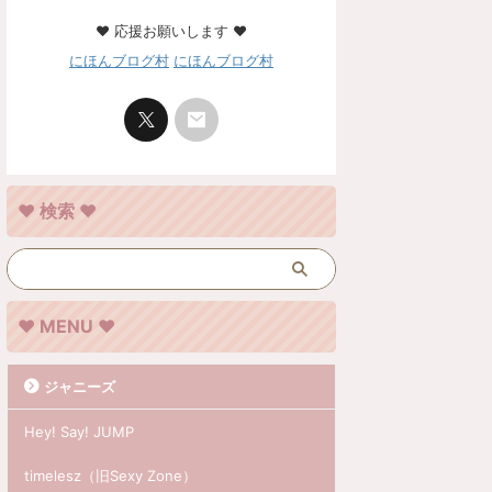
❤︎ 応援お願いします ❤︎
にほんブログ村
にほんブログ村
❤︎ 検索 ❤︎
❤︎ MENU ❤︎
ジャニーズ
Hey! Say! JUMP
timelesz（旧Sexy Zone）