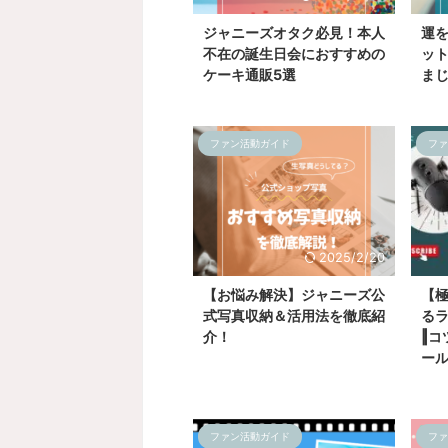
ジャニーズオタク必見！本人
運
不在の誕生日会におすすめの
ッ
ケーキ通販5選
ま
ファン活動ガイド
ファ
2025/2/20
【お悩み解決】ジャニーズ公
【
式写真収納＆活用法を徹底紹
る
介！
‖コ
ー
ファン活動ガイド
ファ