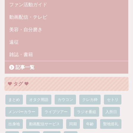
ファン活動ガイド
動画配信・テレビ
美容・自分磨き
遠征
雑誌・書籍
記事一覧
❤︎ タグ ❤︎
まとめ
オタク用語
カウコン
クレカ枠
セトリ
メンバーカラー
ライブツアー
ラジオ番組
入所日
出身地
動画配信サービス
同期
年齢
聖地巡礼