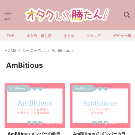
TOP
オタ活・推し活
まとめ
ジュニア
デビュー組
HOME
>
ジャニーズJr.
>
AmBitious
>
AmBitious
AmBitious
AmBitious
2024/11/19
2024/11/18
AmBitious メンバーの血液
AmBitious のメンバーカラ