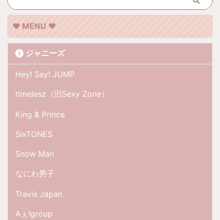
❤︎ MENU ❤︎
ジャニーズ
Hey! Say! JUMP
timelesz（旧Sexy Zone）
King & Prince
SixTONES
Snow Man
なにわ男子
Travis Japan
Aぇ!group