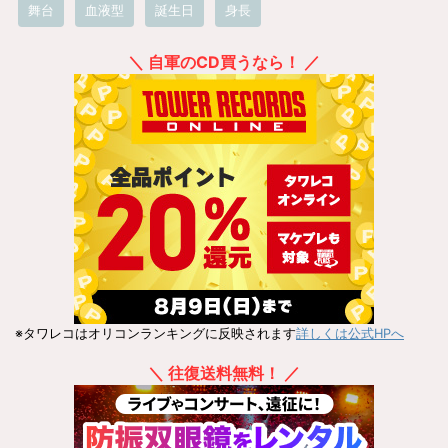
舞台
血液型
誕生日
身長
＼ 自軍のCD買うなら！ ／
※タワレコはオリコンランキングに反映されます
詳しくは公式HPへ
＼ 往復送料無料！ ／