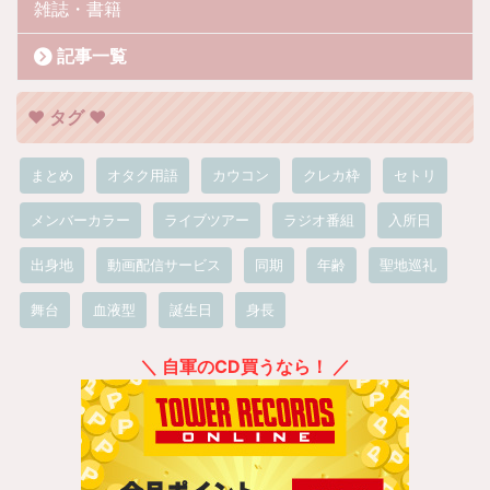
雑誌・書籍
記事一覧
❤︎ タグ ❤︎
まとめ
オタク用語
カウコン
クレカ枠
セトリ
メンバーカラー
ライブツアー
ラジオ番組
入所日
出身地
動画配信サービス
同期
年齢
聖地巡礼
舞台
血液型
誕生日
身長
＼ 自軍のCD買うなら！ ／