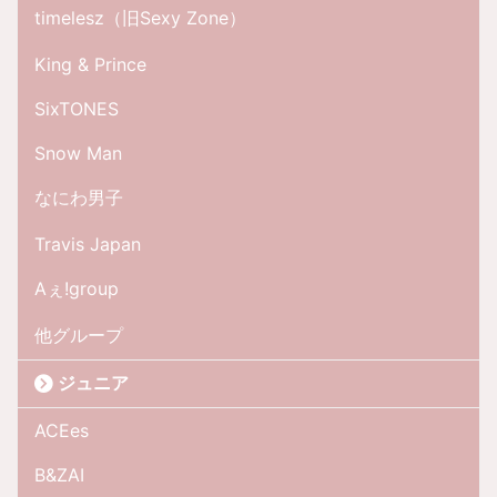
timelesz（旧Sexy Zone）
King & Prince
SixTONES
Snow Man
なにわ男子
Travis Japan
Aぇ!group
他グループ
ジュニア
ACEes
B&ZAI