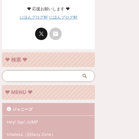
❤︎ 応援お願いします ❤︎
にほんブログ村
にほんブログ村
❤︎ 検索 ❤︎
❤︎ MENU ❤︎
ジャニーズ
Hey! Say! JUMP
timelesz（旧Sexy Zone）