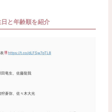
誕生日と年齢順を紹介
発表
https://t.co/dLFSw7qTL8
深田竜生、佐藤龍我
猪狩蒼弥、佐々木大光