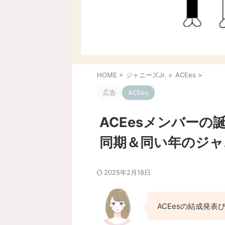
HOME
>
ジャニーズJr.
>
ACEes
>
広告
ACEes
ACEesメンバー
同期＆同い年のジャ
2025年2月18日
ACEesの結成発