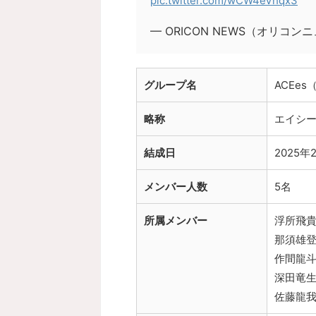
pic.twitter.com/wCW4eVhqx3
— ORICON NEWS（オリコンニュ
グループ名
ACEe
略称
エイシーズ
結成日
2025年
メンバー人数
5名
所属メンバー
浮所飛
那須雄
作間龍
深田竜
佐藤龍