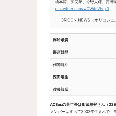
橋本涼、矢花黎、今野大輝、菅田
pic.twitter.com/wCW4eVhqx3
— ORICON NEWS（オリコンニュ
浮所飛貴
那須雄登
作間龍斗
深田竜生
佐藤龍我
ACEesの最年長は那須雄登さん（2
メンバーはすべて2002年生まれで