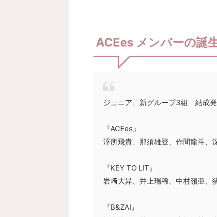
ACEes メンバーの
ジュニア、新グループ3組 結成
『ACEes』
浮所飛貴、那須雄登、作間龍斗、
『KEY TO LIT』
岩﨑大昇、井上瑞稀、中村嶺亜、
『B&ZAI』