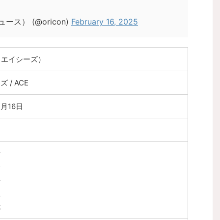
ース） (@oricon)
February 16, 2025
s（エイシーズ）
 / ACE
2月16日
貴
登
斗
生
我