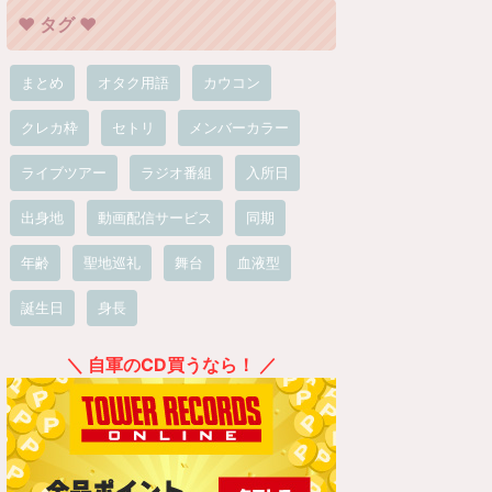
❤︎ タグ ❤︎
まとめ
オタク用語
カウコン
クレカ枠
セトリ
メンバーカラー
ライブツアー
ラジオ番組
入所日
出身地
動画配信サービス
同期
年齢
聖地巡礼
舞台
血液型
誕生日
身長
＼ 自軍のCD買うなら！ ／