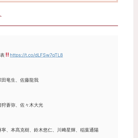
介
発表
https://t.co/dLFSw7qTL8
深田竜生、佐藤龍我
猪狩蒼弥、佐々木大光
琳寧、本髙克樹、鈴木悠仁、川﨑星輝、稲葉通陽