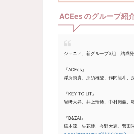
ACEes のグループ紹
ジュニア、新グループ3組 結成
『ACEes』
浮所飛貴、那須雄登、作間龍斗、
『KEY TO LIT』
岩﨑大昇、井上瑞稀、中村嶺亜、
『B&ZAI』
橋本涼、矢花黎、今野大輝、菅田