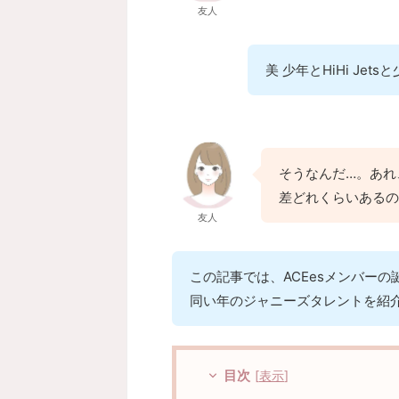
友人
美 少年とHiHi J
そうなんだ…。あれ
差どれくらいあるの
友人
この記事では、ACEesメンバー
同い年のジャニーズタレントを紹
目次
[
表示
]