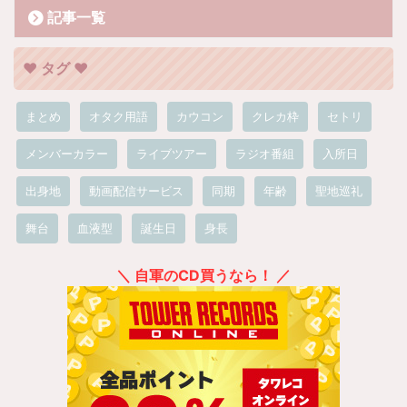
記事一覧
❤︎ タグ ❤︎
まとめ
オタク用語
カウコン
クレカ枠
セトリ
メンバーカラー
ライブツアー
ラジオ番組
入所日
出身地
動画配信サービス
同期
年齢
聖地巡礼
舞台
血液型
誕生日
身長
＼ 自軍のCD買うなら！ ／