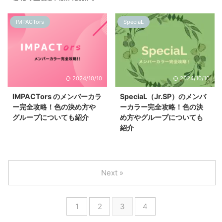
った？一番多い色は何色？
IMPACTors
SpeciaL
2024/10/10
2024/10/10
IMPACTors のメンバーカラ
SpeciaL（Jr.SP）のメンバ
ー完全攻略！色の決め方や
ーカラー完全攻略！色の決
グループについても紹介
め方やグループについても
紹介
Next »
1
2
3
4