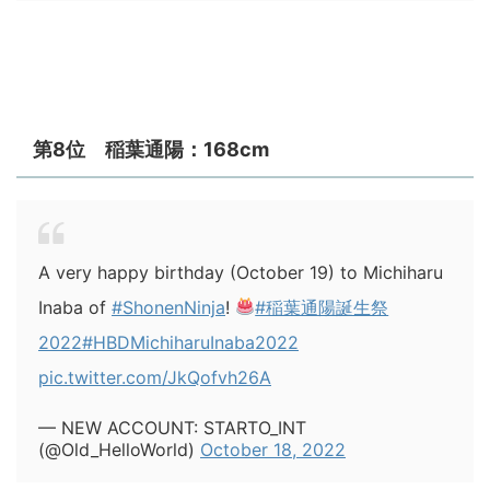
第8位 稲葉通陽：168cm
A very happy birthday (October 19) to Michiharu
Inaba of
#ShonenNinja
!
#稲葉通陽誕生祭
2022
#HBDMichiharuInaba2022
pic.twitter.com/JkQofvh26A
— NEW ACCOUNT: STARTO_INT
(@Old_HelloWorld)
October 18, 2022