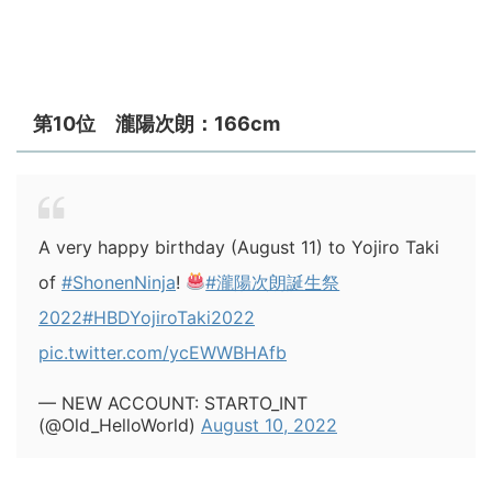
第10位 瀧陽次朗：166cm
A very happy birthday (August 11) to Yojiro Taki
of
#ShonenNinja
!
#瀧陽次朗誕生祭
2022
#HBDYojiroTaki2022
pic.twitter.com/ycEWWBHAfb
— NEW ACCOUNT: STARTO_INT
(@Old_HelloWorld)
August 10, 2022