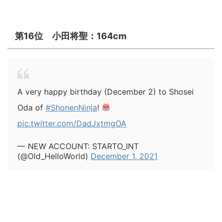
第16位 小田将聖：164cm
A very happy birthday (December 2) to Shosei
Oda of
#ShonenNinja
!
pic.twitter.com/DadJxtmgOA
— NEW ACCOUNT: STARTO_INT
(@Old_HelloWorld)
December 1, 2021