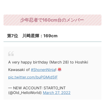
少年忍者で160cm台のメンバー
第7位 川﨑星輝：169cm
A very happy birthday (March 28) to Hoshiki
Kawasaki of
#ShonenNinja
!
pic.twitter.com/buPGMjd5IF
— NEW ACCOUNT: STARTO_INT
(@Old_HelloWorld)
March 27, 2022