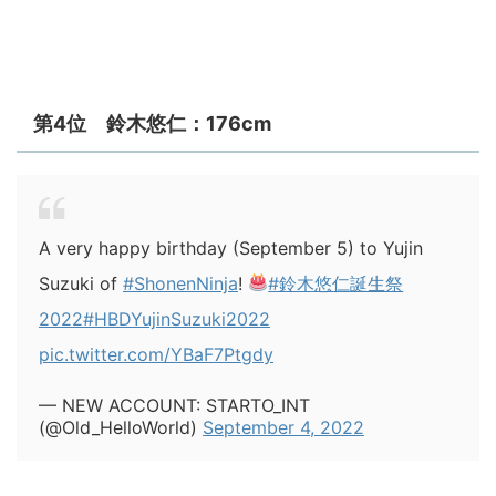
第4位 鈴木悠仁：176cm
A very happy birthday (September 5) to Yujin
Suzuki of
#ShonenNinja
!
#鈴木悠仁誕生祭
2022
#HBDYujinSuzuki2022
pic.twitter.com/YBaF7Ptgdy
— NEW ACCOUNT: STARTO_INT
(@Old_HelloWorld)
September 4, 2022