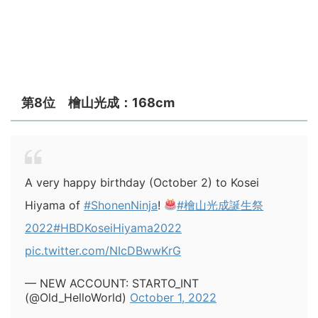
第8位 檜山光成：168cm
A very happy birthday (October 2) to Kosei
Hiyama of
#ShonenNinja
!
#檜山光成誕生祭
2022
#HBDKoseiHiyama2022
pic.twitter.com/NIcDBwwKrG
— NEW ACCOUNT: STARTO_INT
(@Old_HelloWorld)
October 1, 2022