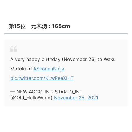
第15位 元木湧：165cm
A very happy birthday (November 26) to Waku
Motoki of
#ShonenNinja
!
pic.twitter.com/KLwReeXHlT
— NEW ACCOUNT: STARTO_INT
(@Old_HelloWorld)
November 25, 2021