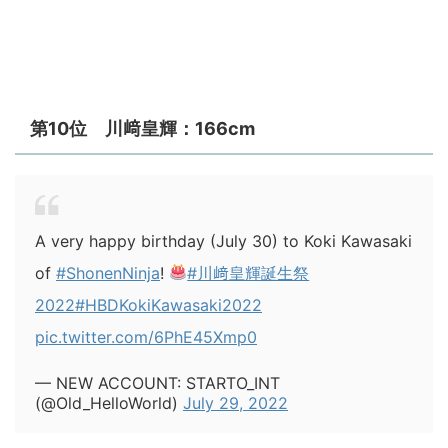
第10位 川﨑皇輝：166cm
A very happy birthday (July 30) to Koki Kawasaki
of
#ShonenNinja
!
#川﨑皇輝誕生祭
2022
#HBDKokiKawasaki2022
pic.twitter.com/6PhE45Xmp0
— NEW ACCOUNT: STARTO_INT
(@Old_HelloWorld)
July 29, 2022