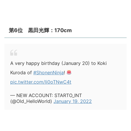
第6位 黒田光輝：170cm
A very happy birthday (January 20) to Koki
Kuroda of
#ShonenNinja
!
pic.twitter.com/Ii0oTNwC4t
— NEW ACCOUNT: STARTO_INT
(@Old_HelloWorld)
January 19, 2022