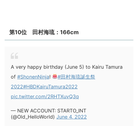
第10位 田村海琉：166cm
A very happy birthday (June 5) to Kairu Tamura
of
#ShonenNinja
!
#田村海琉誕生祭
2022
#HBDKairuTamura2022
pic.twitter.com/2RHTXuvQ3q
— NEW ACCOUNT: STARTO_INT
(@Old_HelloWorld)
June 4, 2022