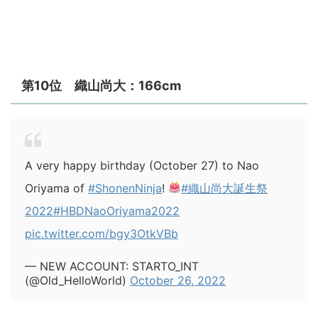
第10位 織山尚大：166cm
A very happy birthday (October 27) to Nao
Oriyama of
#ShonenNinja
!
#織山尚大誕生祭
2022
#HBDNaoOriyama2022
pic.twitter.com/bgy3OtkVBb
— NEW ACCOUNT: STARTO_INT
(@Old_HelloWorld)
October 26, 2022