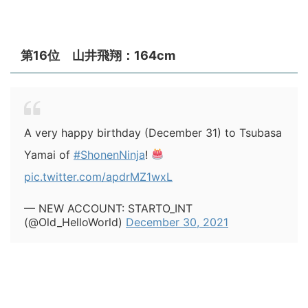
第16位 山井飛翔：164cm
A very happy birthday (December 31) to Tsubasa
Yamai of
#ShonenNinja
!
pic.twitter.com/apdrMZ1wxL
— NEW ACCOUNT: STARTO_INT
(@Old_HelloWorld)
December 30, 2021