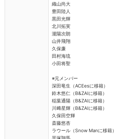
織山尚大
豊田陸人
黒田光輝
北川拓実
瀧陽次朗
山井飛翔
久保廉
田村海琉
小田将聖
※元メンバー
深田竜生（ACEesに移籍）
鈴木悠仁（B&ZAIに移籍）
稲葉通陽（B&ZAIに移籍）
川﨑星輝（B&ZAIに移籍）
久保田空輝
斎藤悠杏
ラウール（Snow Manに移籍）
平塚翔馬