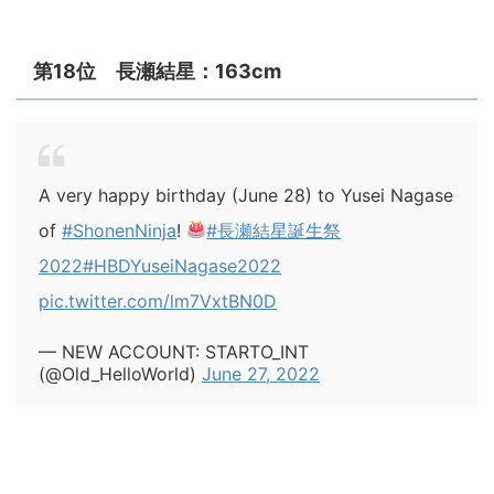
第18位 長瀬結星：163cm
A very happy birthday (June 28) to Yusei Nagase
of
#ShonenNinja
!
#長瀬結星誕生祭
2022
#HBDYuseiNagase2022
pic.twitter.com/lm7VxtBN0D
— NEW ACCOUNT: STARTO_INT
(@Old_HelloWorld)
June 27, 2022