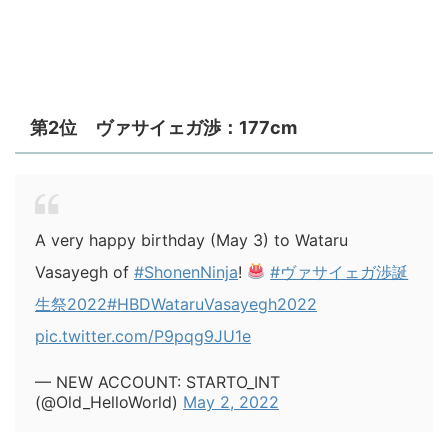
第2位 ヴァサイェガ渉：177cm
A very happy birthday (May 3) to Wataru
Vasayegh of
#ShonenNinja
!
#ヴァサイェガ渉誕
生祭2022
#HBDWataruVasayegh2022
pic.twitter.com/P9pqg9JU1e
— NEW ACCOUNT: STARTO_INT
(@Old_HelloWorld)
May 2, 2022