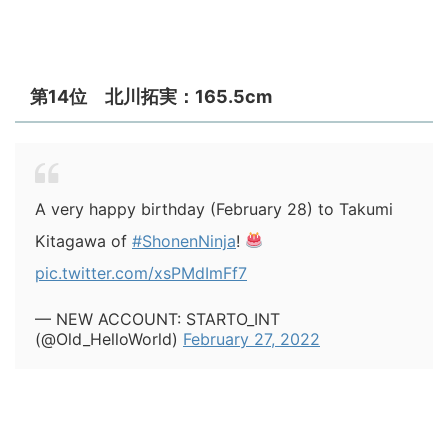
第14位 北川拓実：165.5cm
A very happy birthday (February 28) to Takumi
Kitagawa of
#ShonenNinja
!
pic.twitter.com/xsPMdImFf7
— NEW ACCOUNT: STARTO_INT
(@Old_HelloWorld)
February 27, 2022