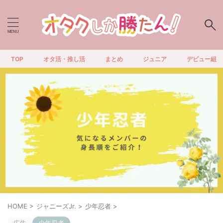
TOP
オタ活・推し活
まとめ
ジュニア
デビュー組
HOME
>
ジャニーズJr.
>
少年忍者
>