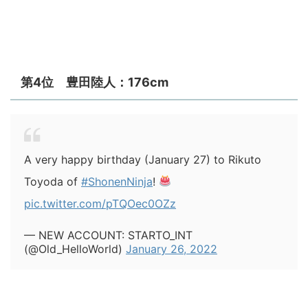
第4位 豊田陸人：176cm
A very happy birthday (January 27) to Rikuto
Toyoda of
#ShonenNinja
!
pic.twitter.com/pTQOec0OZz
— NEW ACCOUNT: STARTO_INT
(@Old_HelloWorld)
January 26, 2022