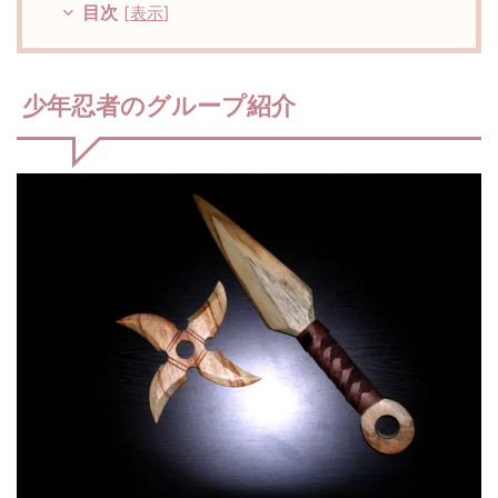
目次
[
表示
]
少年忍者のグループ紹介