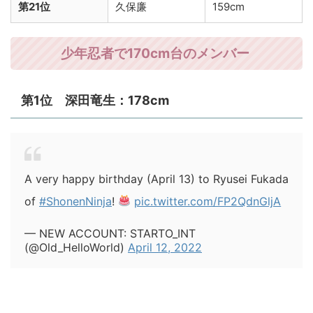
第21位
久保廉
159cm
少年忍者で170cm台のメンバー
第1位 深田竜生：178cm
A very happy birthday (April 13) to Ryusei Fukada
of
#ShonenNinja
!
pic.twitter.com/FP2QdnGljA
— NEW ACCOUNT: STARTO_INT
(@Old_HelloWorld)
April 12, 2022