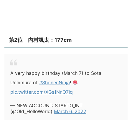
第2位 内村颯太：177cm
A very happy birthday (March 7) to Sota
Uchimura of
#ShonenNinja
!
pic.twitter.com/XGs1NnO7Iq
— NEW ACCOUNT: STARTO_INT
(@Old_HelloWorld)
March 6, 2022