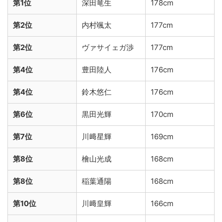
第1位
深田竜生
178cm
第2位
内村颯太
177cm
第2位
ヴァサイェガ渉
177cm
第4位
豊田陸人
176cm
第4位
鈴木悠仁
176cm
第6位
黒田光輝
170cm
第7位
川﨑星輝
169cm
第8位
檜山光成
168cm
第8位
稲葉通陽
168cm
第10位
川﨑皇輝
166cm