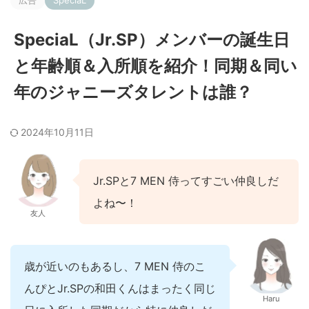
広告
SpeciaL
SpeciaL（Jr.SP）メンバーの誕生日
と年齢順＆入所順を紹介！同期＆同い
年のジャニーズタレントは誰？
2024年10月11日
Jr.SPと7 MEN 侍ってすごい仲良しだ
よね〜！
友人
歳が近いのもあるし、7 MEN 侍のこ
んぴとJr.SPの和田くんはまったく同じ
Haru