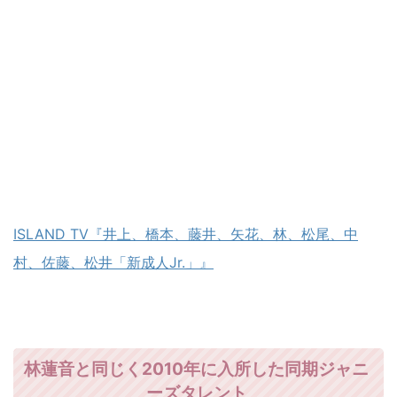
ISLAND TV『井上、橋本、藤井、矢花、林、松尾、中
村、佐藤、松井「新成人Jr.」』
林蓮音と同じく2010年に入所した同期ジャニ
ーズタレント