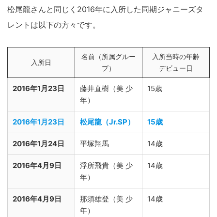
松尾龍さんと同じく2016年に入所した同期ジャニーズタ
レントは以下の方々です。
名前（所属グルー
入所当時の年齢
入所日
プ）
デビュー日
2016年1月23日
藤井直樹（美 少
15歳
年）
2016年1月23日
松尾龍（Jr.SP）
15歳
2016年1月24日
平塚翔馬
14歳
2016年4月9日
浮所飛貴（美 少
14歳
年）
2016年4月9日
那須雄登（美 少
14歳
年）