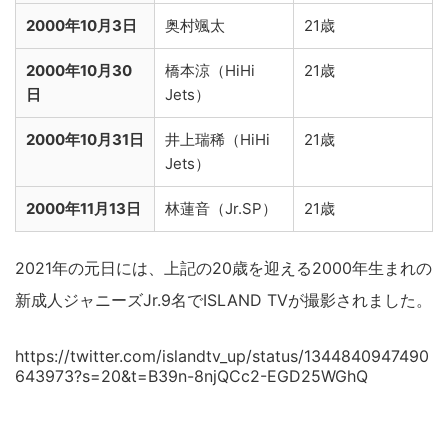
2000年10月3日
奥村颯太
21歳
2000年10月30
橋本涼（HiHi
21歳
日
Jets）
2000年10月31日
井上瑞稀（HiHi
21歳
Jets）
2000年11月13日
林蓮音（Jr.SP）
21歳
2021年の元日には、上記の20歳を迎える2000年生まれの
新成人ジャニーズJr.9名でISLAND TVが撮影されました。
https://twitter.com/islandtv_up/status/1344840947490
643973?s=20&t=B39n-8njQCc2-EGD25WGhQ