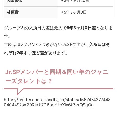
和田優希
+3年7ヶ月20日
林蓮音
+5年3ヶ月0日
グループ内の入所日の差は最大で
5年3ヶ月0日差
となりま
す。
年齢はほとんどバラつきがないJr.SPですが、
入所日はそ
れぞれ2年ずつほど差があります。
Jr.SPメンバーと同期＆同い年のジャニ
ーズタレントは？
https://twitter.com/islandtv_up/status/1567474277448
040449?s=20&t=k7D6bqYJbXiy6kZzrQ9gOg