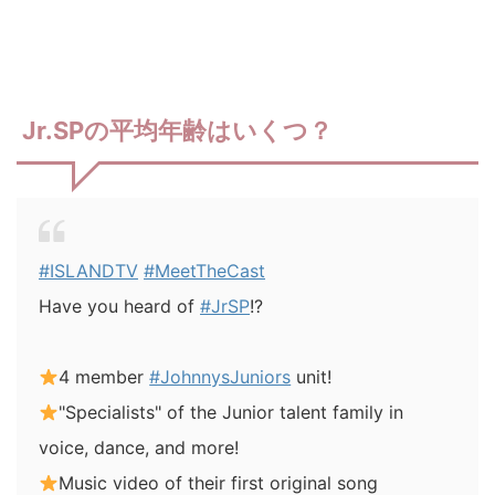
Jr.SPの平均年齢はいくつ？
#ISLANDTV
#MeetTheCast
Have you heard of
#JrSP
!?
4 member
#JohnnysJuniors
unit!
"Specialists" of the Junior talent family in
voice, dance, and more!
Music video of their first original song