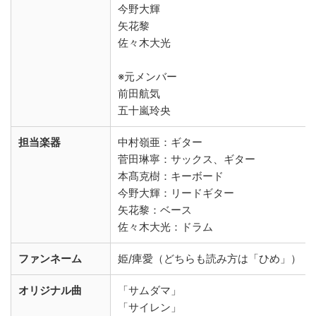
今野大輝
矢花黎
佐々木大光
※元メンバー
前田航気
五十嵐玲央
担当楽器
中村嶺亜：ギター
菅田琳寧：サックス、ギター
本髙克樹：キーボード
今野大輝：リードギター
矢花黎：ベース
佐々木大光：ドラム
ファンネーム
姫/痺愛（どちらも読み方は「ひめ」）
オリジナル曲
「サムダマ」
「サイレン」