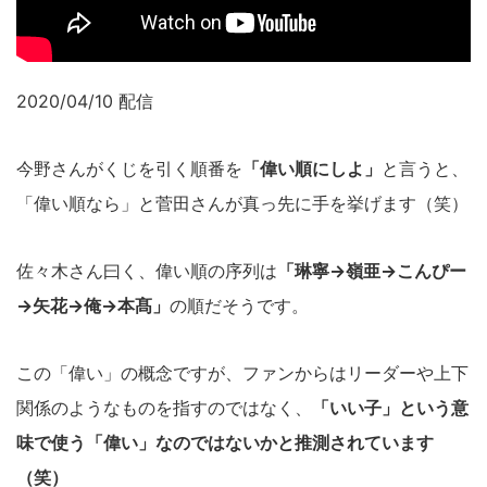
2020/04/10 配信
今野さんがくじを引く順番を
「偉い順にしよ」
と言うと、
「偉い順なら」と菅田さんが真っ先に手を挙げます（笑）
佐々木さん曰く、偉い順の序列は
「琳寧→嶺亜→こんぴー
→矢花→俺→本髙」
の順だそうです。
この「偉い」の概念ですが、ファンからはリーダーや上下
関係のようなものを指すのではなく、
「いい子」という意
味で使う「偉い」なのではないかと推測されています
（笑）