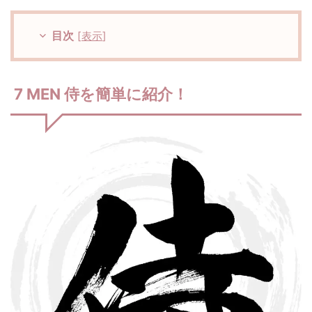
目次
[
表示
]
7 MEN 侍を簡単に紹介！