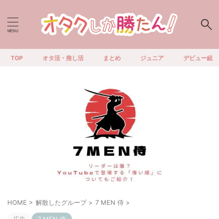
TOP
オタ活・推し活
まとめ
ジュニア
デビュー組
HOME
>
解散したグループ
>
7 MEN 侍
>