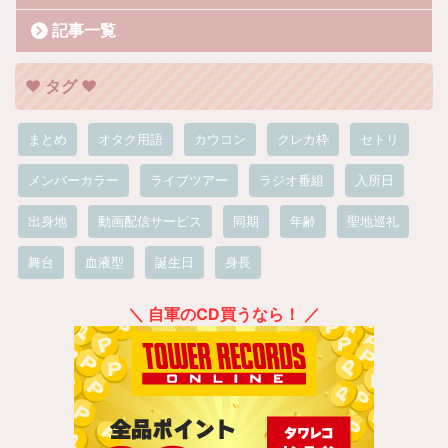
記事一覧
❤︎ タグ ❤︎
まとめ
オタク用語
カウコン
クレカ枠
セトリ
メンバーカラー
ライブツアー
ラジオ番組
入所日
出身地
動画配信サービス
同期
年齢
聖地巡礼
舞台
血液型
誕生日
身長
＼ 自軍のCD買うなら！ ／