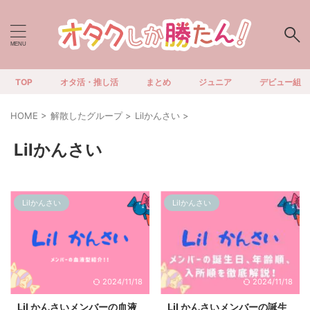
TOP
オタ活・推し活
まとめ
ジュニア
デビュー組
HOME
>
解散したグループ
>
Lilかんさい
>
Lilかんさい
Lilかんさい
Lilかんさい
2024/11/18
2024/11/18
Lil かんさいメンバーの血液
Lil かんさいメンバーの誕生