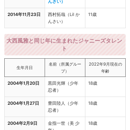
んさい）
2014年11月23日
西村拓哉（Lil か
11歳
んさい）
大西風雅と同じ年に生まれたジャニーズタレン
ト
名前（所属グルー
2022年9月現在の
生年月日
プ）
年齢
2004年1月20日
黒田光輝（少年
18歳
忍者）
2004年1月27日
豊田陸人（少年
18歳
忍者）
2004年2月9日
金指一世（美 少
18歳