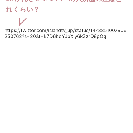
れくらい？
https://twitter.com/islandtv_up/status/1473851007906
250762?s=20&t=k7D6bqYJbXiy6kZzrQ9gOg