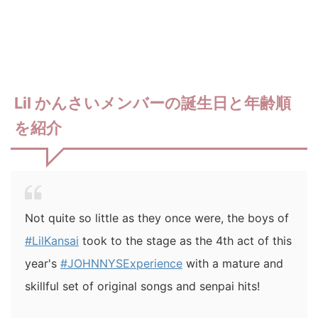
Lil かんさいメンバーの誕生日と年齢順
を紹介
Not quite so little as they once were, the boys of
#LilKansai
took to the stage as the 4th act of this
year's
#JOHNNYSExperience
with a mature and
skillful set of original songs and senpai hits!