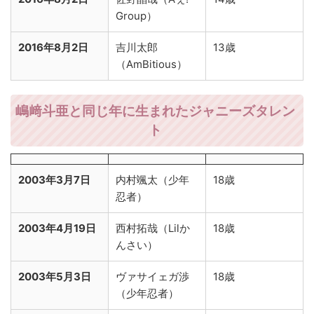
Group）
2016年8月2日
吉川太郎
13歳
（AmBitious）
嶋﨑斗亜と同じ年に生まれたジャニーズタレン
ト
2003年3月7日
内村颯太（少年
18歳
忍者）
2003年4月19日
西村拓哉（Lilか
18歳
んさい）
2003年5月3日
ヴァサイェガ渉
18歳
（少年忍者）