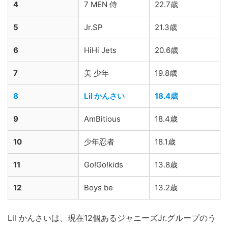
4
7 MEN 侍
22.7歳
5
Jr.SP
21.3歳
6
HiHi Jets
20.6歳
7
美 少年
19.8歳
8
Lil かんさい
18.4歳
9
AmBitious
18.4歳
10
少年忍者
18.1歳
11
Go!Go!kids
13.8歳
12
Boys be
13.2歳
Lil かんさいは、現在12個あるジャニーズJr.グループのう