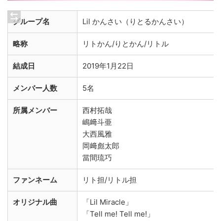
グループ名
Lil かんさい（りとるかんさい）
略称
リトかん/りとかん/リトル
結成日
2019年1月22日
メンバー人数
5名
所属メンバー
西村拓哉
嶋﨑斗亜
大西風雅
岡﨑彪太郎
當間琉巧
ファンネーム
リト担/リトル担
オリジナル曲
「Lil Miracle」
「Tell me! Tell me!」