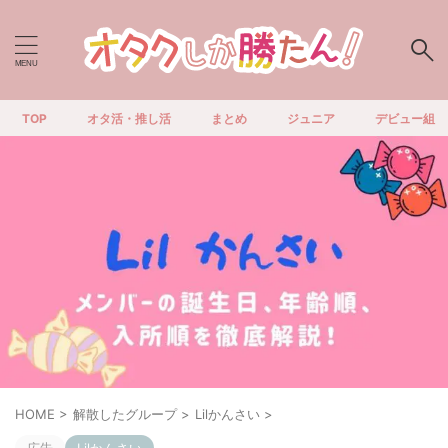
TOP
オタ活・推し活
まとめ
ジュニア
デビュー組
HOME
>
解散したグループ
>
Lilかんさい
>