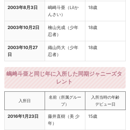
2003年8月3日
嶋崎斗亜（Lilか
18歳
んさい）
2003年10月2日
檜山光成（少年
18歳
忍者）
2003年10月27
織山尚大（少年
18歳
日
忍者）
嶋﨑斗亜と同じ年に入所した同期ジャニーズタ
レント
名前（所属グルー
入所当時の年齢
入所日
プ）
デビュー日
2016年1月23日
藤井直樹（美 少
15歳
年）