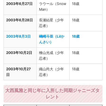
2003年6月27日
ラウール（Snow
18歳
Man）
2003年6月28日
長瀬結星（少年
18歳
忍者）
2003年8月3日
嶋崎斗亜（Lilか
18歳
んさい）
2003年10月2日
檜山光成（少年
18歳
忍者）
2003年10月27
織山尚大（少年
18歳
日
忍者）
大西風雅と同じ年に入所した同期ジャニーズタ
レント