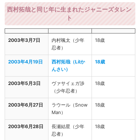
西村拓哉と同じ年に生まれたジャニーズタレン
ト
2003年3月7日
内村颯太（少年
18歳
忍者）
2003年4月19日
西村拓哉（Lilか
18歳
んさい）
2003年5月3日
ヴァサイェガ渉
18歳
（少年忍者）
2003年6月27日
ラウール（Snow
18歳
Man）
2003年6月28日
長瀬結星（少年
18歳
忍者）