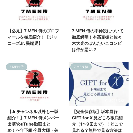
2025/1/3
2024/11/19
【必見】7 MEN 侍のプロフ
7 MEN 侍の不仲説について
ィールを徹底紹介！【ジャ
徹底解明！本髙克樹と佐々
ニーズJr. 異端児】
木大光のぽんたいこコンビ
は仲が悪い？
7 MEN 侍
7 MEN 侍
2024/11/19
2025/2/21
【Jr.チャンネル以外も一挙
【完全保存版】坂本昌行
紹介！】7 MEN 侍メンバー
GIFT for X 見どころ徹底紹
出演YouTube動画まと
介（1〜9回まで）！どこで
め！〜年下組 今野大輝・矢
見れる？無料で見る方法は