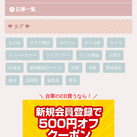
記事一覧
❤︎ タグ ❤︎
まとめ
オタク用語
カウコン
クレカ枠
セトリ
メンバーカラー
ライブツアー
ラジオ番組
入所日
出身地
動画配信サービス
同期
年齢
聖地巡礼
舞台
血液型
誕生日
身長
＼ 自軍のCD買うなら！ ／