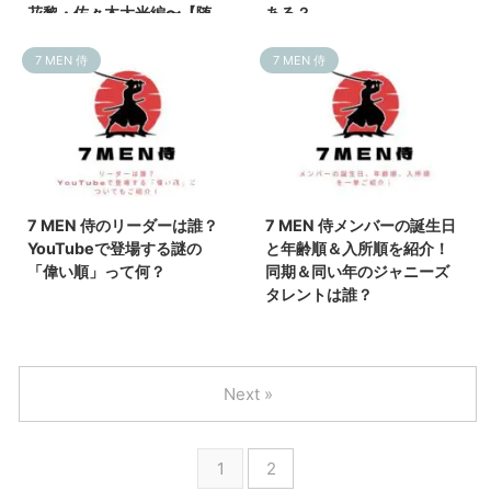
花黎・佐々木大光編〜【随
ある？
時更新】
7 MEN 侍
7 MEN 侍
2024/11/19
2024/11/19
7 MEN 侍のリーダーは誰？
7 MEN 侍メンバーの誕生日
YouTubeで登場する謎の
と年齢順＆入所順を紹介！
「偉い順」って何？
同期＆同い年のジャニーズ
タレントは誰？
Next »
1
2