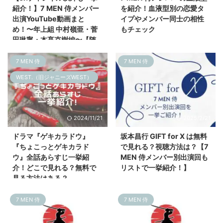
紹介！】7 MEN 侍メンバー
を紹介！血液型別の恋愛タ
出演YouTube動画まと
イプやメンバー同士の相性
め！〜年上組 中村嶺亜・菅
もチェック
田琳寧・本髙克樹編〜【随
時更新】
7 MEN 侍
7 MEN 侍
WEST.（旧ジャニーズWEST）
2024/11/21
2025/2/21
ドラマ『ゲキカラドウ』
坂本昌行 GIFT for X は無料
『ちょこっとゲキカラド
で見れる？視聴方法は？【7
ウ』全話あらすじ一挙紹
MEN 侍メンバー別出演回も
介！どこで見れる？無料で
リストで一挙紹介！】
見る方法はある？
7 MEN 侍
7 MEN 侍