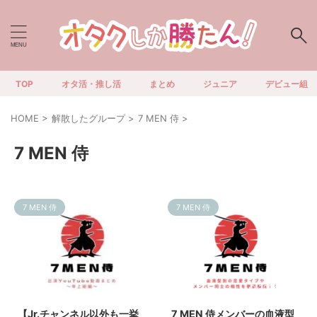
TOP
オタ活・推し活
まとめ
ジュニア
デビュー組
HOME
>
解散したグループ
>
7 MEN 侍
>
7 MEN 侍
7 MEN 侍
7 MEN 侍
2024/12/8
2024/11/19
【Jr.チャンネル以外も一挙
7 MEN 侍メンバーの血液型