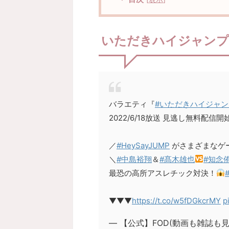
いただきハイジャンプ
バラエティ『
#いただきハイジャン
2022/6/18放送 見逃し無料配信開
／
#HeySayJUMP
がさまざまなゲ
＼
#中島裕翔
＆
#髙木雄也
#知念
最恐の高所アスレチック対決！
▼▼▼
https://t.co/w5fDGkcrMY
p
— 【公式】FOD(動画も雑誌も見放題) 