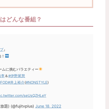
はどんな番組？
プ
』
始！
ームに挑むバラエティー
侑李
＆
#伊野尾慧
#FOD
#井上裕介
(
#NONSTYLE
)
ic.twitter.com/seUsQZHLeY
(@fujitvplus)
June 18, 2022