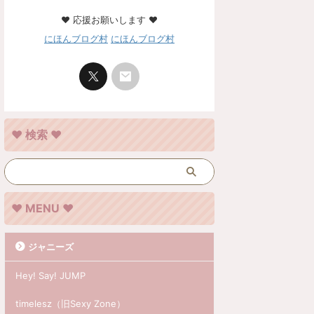
❤︎ 応援お願いします ❤︎
にほんブログ村
にほんブログ村
❤︎ 検索 ❤︎
❤︎ MENU ❤︎
ジャニーズ
Hey! Say! JUMP
timelesz（旧Sexy Zone）