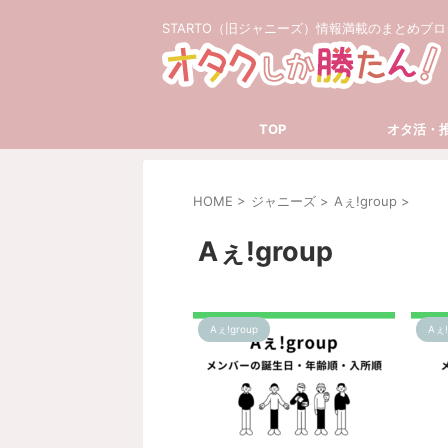
STARTO（旧ジャニーズ）情報満載のまとめブロ
TOP
オタ活・
HOME
>
ジャニーズ
>
Aぇ!group
>
Aぇ!group
Aぇ!group
Aぇ!
2025/4/6