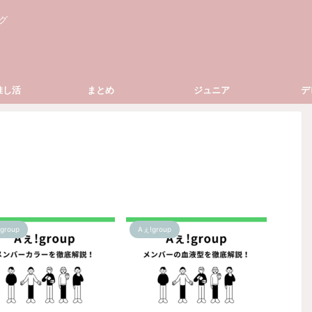
グ
推し活
まとめ
ジュニア
デ
group
Aぇ!group
2025/4/6
2025/4/6