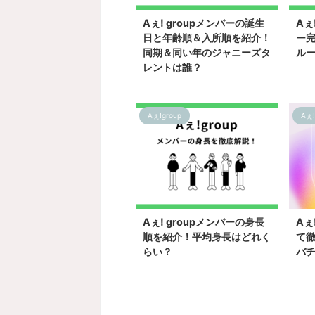
Aぇ! groupメンバーの誕生
Aぇ
日と年齢順＆入所順を紹介！
ー
同期＆同い年のジャニーズタ
ル
レントは誰？
Aぇ!group
Aぇ!
2025/4/6
Aぇ! groupメンバーの身長
Aぇ
順を紹介！平均身長はどれく
て
らい？
バ