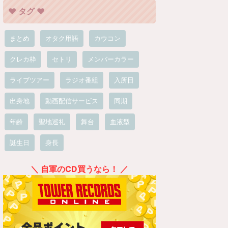
❤︎ タグ ❤︎
まとめ
オタク用語
カウコン
クレカ枠
セトリ
メンバーカラー
ライブツアー
ラジオ番組
入所日
出身地
動画配信サービス
同期
年齢
聖地巡礼
舞台
血液型
誕生日
身長
＼ 自軍のCD買うなら！ ／